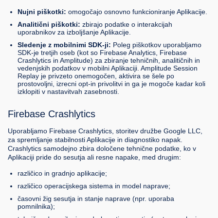
Nujni piškotki:
omogočajo osnovno funkcioniranje Aplikacije.
Analitični piškotki:
zbirajo podatke o interakcijah
uporabnikov za izboljšanje Aplikacije.
Sledenje z mobilnimi SDK-ji:
Poleg piškotkov uporabljamo
SDK-je tretjih oseb (kot so Firebase Analytics, Firebase
Crashlytics in Amplitude) za zbiranje tehničnih, analitičnih in
vedenjskih podatkov v mobilni Aplikaciji. Amplitude Session
Replay je privzeto onemogočen, aktivira se šele po
prostovoljni, izrecni opt-in privolitvi in ga je mogoče kadar koli
izklopiti v nastavitvah zasebnosti.
Firebase Crashlytics
Uporabljamo Firebase Crashlytics, storitev družbe Google LLC,
za spremljanje stabilnosti Aplikacije in diagnostiko napak.
Crashlytics samodejno zbira določene tehnične podatke, ko v
Aplikaciji pride do sesutja ali resne napake, med drugim:
različico in gradnjo aplikacije;
različico operacijskega sistema in model naprave;
časovni žig sesutja in stanje naprave (npr. uporaba
pomnilnika);