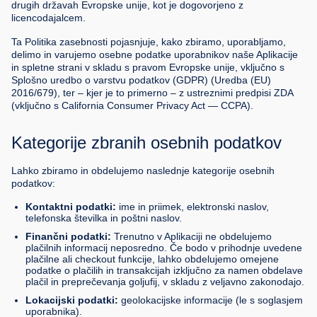
Izbriši račun
drugih državah Evropske unije, kot je dogovorjeno z
licencodajalcem.
Ta Politika zasebnosti pojasnjuje, kako zbiramo, uporabljamo,
delimo in varujemo osebne podatke uporabnikov naše Aplikacije
in spletne strani v skladu s pravom Evropske unije, vključno s
Splošno uredbo o varstvu podatkov (GDPR) (Uredba (EU)
2016/679), ter – kjer je to primerno – z ustreznimi predpisi ZDA
(vključno s California Consumer Privacy Act — CCPA).
Kategorije zbranih osebnih podatkov
Lahko zbiramo in obdelujemo naslednje kategorije osebnih
podatkov:
Kontaktni podatki:
ime in priimek, elektronski naslov,
telefonska številka in poštni naslov.
Finančni podatki:
Trenutno v Aplikaciji ne obdelujemo
plačilnih informacij neposredno. Če bodo v prihodnje uvedene
plačilne ali checkout funkcije, lahko obdelujemo omejene
podatke o plačilih in transakcijah izključno za namen obdelave
plačil in preprečevanja goljufij, v skladu z veljavno zakonodajo.
Lokacijski podatki:
geolokacijske informacije (le s soglasjem
uporabnika).