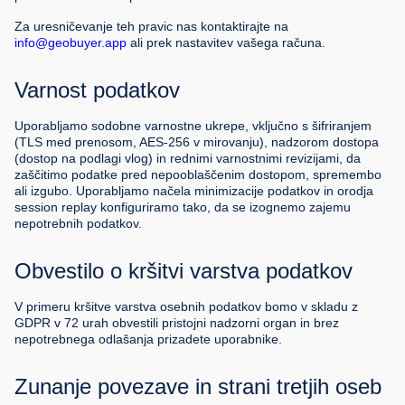
Za uresničevanje teh pravic nas kontaktirajte na
info@geobuyer.app
ali prek nastavitev vašega računa.
Varnost podatkov
Uporabljamo sodobne varnostne ukrepe, vključno s šifriranjem
(TLS med prenosom, AES-256 v mirovanju), nadzorom dostopa
(dostop na podlagi vlog) in rednimi varnostnimi revizijami, da
zaščitimo podatke pred nepooblaščenim dostopom, spremembo
ali izgubo. Uporabljamo načela minimizacije podatkov in orodja
session replay konfiguriramo tako, da se izognemo zajemu
nepotrebnih podatkov.
Obvestilo o kršitvi varstva podatkov
V primeru kršitve varstva osebnih podatkov bomo v skladu z
GDPR v 72 urah obvestili pristojni nadzorni organ in brez
nepotrebnega odlašanja prizadete uporabnike.
Zunanje povezave in strani tretjih oseb