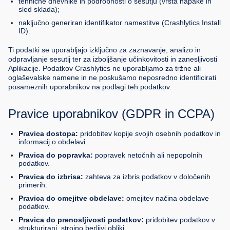
tehnične dnevnike in podrobnosti o sesutju (vrsta napake in
sled sklada);
naključno generiran identifikator namestitve (Crashlytics Install
ID).
Ti podatki se uporabljajo izključno za zaznavanje, analizo in
odpravljanje sesutij ter za izboljšanje učinkovitosti in zanesljivosti
Aplikacije. Podatkov Crashlytics ne uporabljamo za tržne ali
oglaševalske namene in ne poskušamo neposredno identificirati
posameznih uporabnikov na podlagi teh podatkov.
Pravice uporabnikov (GDPR in CCPA)
Pravica dostopa:
pridobitev kopije svojih osebnih podatkov in
informacij o obdelavi.
Pravica do popravka:
popravek netočnih ali nepopolnih
podatkov.
Pravica do izbrisa:
zahteva za izbris podatkov v določenih
primerih.
Pravica do omejitve obdelave:
omejitev načina obdelave
podatkov.
Pravica do prenosljivosti podatkov:
pridobitev podatkov v
strukturirani, strojno berljivi obliki.