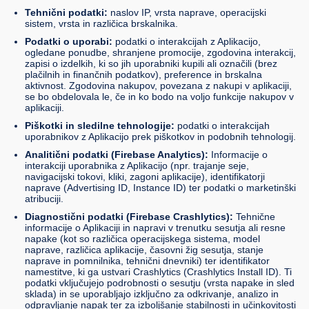
Tehnični podatki:
naslov IP, vrsta naprave, operacijski
sistem, vrsta in različica brskalnika.
Podatki o uporabi:
podatki o interakcijah z Aplikacijo,
ogledane ponudbe, shranjene promocije, zgodovina interakcij,
zapisi o izdelkih, ki so jih uporabniki kupili ali označili (brez
plačilnih in finančnih podatkov), preference in brskalna
aktivnost. Zgodovina nakupov, povezana z nakupi v aplikaciji,
se bo obdelovala le, če in ko bodo na voljo funkcije nakupov v
aplikaciji.
Piškotki in sledilne tehnologije:
podatki o interakcijah
uporabnikov z Aplikacijo prek piškotkov in podobnih tehnologij.
Analitični podatki (Firebase Analytics):
Informacije o
interakciji uporabnika z Aplikacijo (npr. trajanje seje,
navigacijski tokovi, kliki, zagoni aplikacije), identifikatorji
naprave (Advertising ID, Instance ID) ter podatki o marketinški
atribuciji.
Diagnostični podatki (Firebase Crashlytics):
Tehnične
informacije o Aplikaciji in napravi v trenutku sesutja ali resne
napake (kot so različica operacijskega sistema, model
naprave, različica aplikacije, časovni žig sesutja, stanje
naprave in pomnilnika, tehnični dnevniki) ter identifikator
namestitve, ki ga ustvari Crashlytics (Crashlytics Install ID). Ti
podatki vključujejo podrobnosti o sesutju (vrsta napake in sled
sklada) in se uporabljajo izključno za odkrivanje, analizo in
odpravljanje napak ter za izboljšanje stabilnosti in učinkovitosti