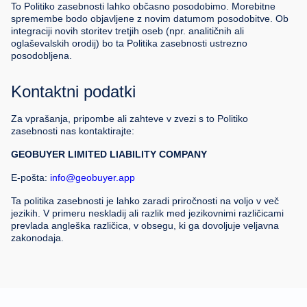
To Politiko zasebnosti lahko občasno posodobimo. Morebitne
spremembe bodo objavljene z novim datumom posodobitve. Ob
integraciji novih storitev tretjih oseb (npr. analitičnih ali
oglaševalskih orodij) bo ta Politika zasebnosti ustrezno
posodobljena.
Kontaktni podatki
Za vprašanja, pripombe ali zahteve v zvezi s to Politiko
zasebnosti nas kontaktirajte:
GEOBUYER LIMITED LIABILITY COMPANY
E-pošta:
info@geobuyer.app
Ta politika zasebnosti je lahko zaradi priročnosti na voljo v več
jezikih. V primeru neskladij ali razlik med jezikovnimi različicami
prevlada angleška različica, v obsegu, ki ga dovoljuje veljavna
zakonodaja.