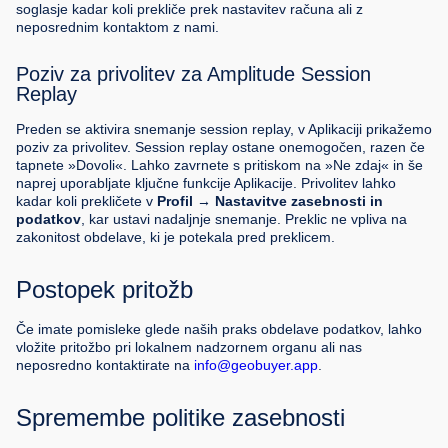
soglasje kadar koli prekliče prek nastavitev računa ali z
neposrednim kontaktom z nami.
Poziv za privolitev za Amplitude Session
Replay
Preden se aktivira snemanje session replay, v Aplikaciji prikažemo
poziv za privolitev. Session replay ostane onemogočen, razen če
tapnete »Dovoli«. Lahko zavrnete s pritiskom na »Ne zdaj« in še
naprej uporabljate ključne funkcije Aplikacije. Privolitev lahko
kadar koli prekličete v
Profil → Nastavitve zasebnosti in
podatkov
, kar ustavi nadaljnje snemanje. Preklic ne vpliva na
zakonitost obdelave, ki je potekala pred preklicem.
Postopek pritožb
Če imate pomisleke glede naših praks obdelave podatkov, lahko
vložite pritožbo pri lokalnem nadzornem organu ali nas
neposredno kontaktirate na
info@geobuyer.app
.
Spremembe politike zasebnosti