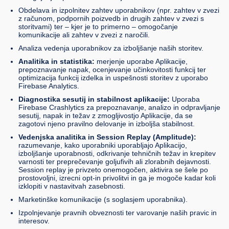
Obdelava in izpolnitev zahtev uporabnikov (npr. zahtev v zvezi
z računom, podpornih poizvedb in drugih zahtev v zvezi s
storitvami) ter – kjer je to primerno – omogočanje
komunikacije ali zahtev v zvezi z naročili.
Analiza vedenja uporabnikov za izboljšanje naših storitev.
Analitika in statistika:
merjenje uporabe Aplikacije,
prepoznavanje napak, ocenjevanje učinkovitosti funkcij ter
optimizacija funkcij izdelka in uspešnosti storitev z uporabo
Firebase Analytics.
Diagnostika sesutij in stabilnost aplikacije:
Uporaba
Firebase Crashlytics za prepoznavanje, analizo in odpravljanje
sesutij, napak in težav z zmogljivostjo Aplikacije, da se
zagotovi njeno pravilno delovanje in izboljša stabilnost.
Vedenjska analitika in Session Replay (Amplitude):
razumevanje, kako uporabniki uporabljajo Aplikacijo,
izboljšanje uporabnosti, odkrivanje tehničnih težav in krepitev
varnosti ter preprečevanje goljufivih ali zlorabnih dejavnosti.
Session replay je privzeto onemogočen, aktivira se šele po
prostovoljni, izrecni opt-in privolitvi in ga je mogoče kadar koli
izklopiti v nastavitvah zasebnosti.
Marketinške komunikacije (s soglasjem uporabnika).
Izpolnjevanje pravnih obveznosti ter varovanje naših pravic in
interesov.