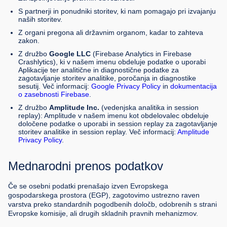
S partnerji in ponudniki storitev, ki nam pomagajo pri izvajanju
naših storitev.
Z organi pregona ali državnim organom, kadar to zahteva
zakon.
Z družbo
Google LLC
(Firebase Analytics in Firebase
Crashlytics), ki v našem imenu obdeluje podatke o uporabi
Aplikacije ter analitične in diagnostične podatke za
zagotavljanje storitev analitike, poročanja in diagnostike
sesutij. Več informacij:
Google Privacy Policy
in
dokumentacija
o zasebnosti Firebase
.
Z družbo
Amplitude Inc.
(vedenjska analitika in session
replay): Amplitude v našem imenu kot obdelovalec obdeluje
določene podatke o uporabi in session replay za zagotavljanje
storitev analitike in session replay. Več informacij:
Amplitude
Privacy Policy
.
Mednarodni prenos podatkov
Če se osebni podatki prenašajo izven Evropskega
gospodarskega prostora (EGP), zagotovimo ustrezno raven
varstva preko standardnih pogodbenih določb, odobrenih s strani
Evropske komisije, ali drugih skladnih pravnih mehanizmov.