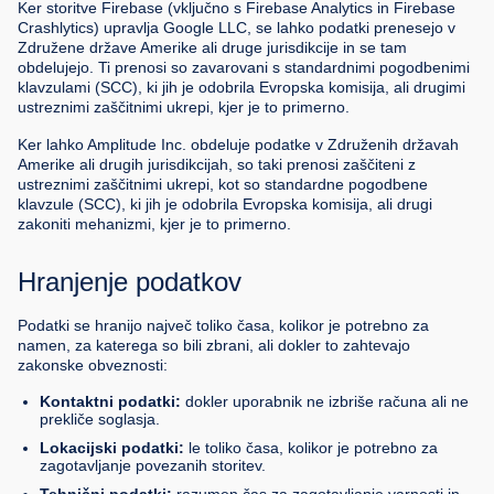
Ker storitve Firebase (vključno s Firebase Analytics in Firebase
Crashlytics) upravlja Google LLC, se lahko podatki prenesejo v
Združene države Amerike ali druge jurisdikcije in se tam
obdelujejo. Ti prenosi so zavarovani s standardnimi pogodbenimi
klavzulami (SCC), ki jih je odobrila Evropska komisija, ali drugimi
ustreznimi zaščitnimi ukrepi, kjer je to primerno.
Ker lahko Amplitude Inc. obdeluje podatke v Združenih državah
Amerike ali drugih jurisdikcijah, so taki prenosi zaščiteni z
ustreznimi zaščitnimi ukrepi, kot so standardne pogodbene
klavzule (SCC), ki jih je odobrila Evropska komisija, ali drugi
zakoniti mehanizmi, kjer je to primerno.
Hranjenje podatkov
Podatki se hranijo največ toliko časa, kolikor je potrebno za
namen, za katerega so bili zbrani, ali dokler to zahtevajo
zakonske obveznosti:
Kontaktni podatki:
dokler uporabnik ne izbriše računa ali ne
prekliče soglasja.
Lokacijski podatki:
le toliko časa, kolikor je potrebno za
zagotavljanje povezanih storitev.