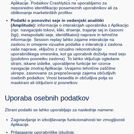
Aplikacije. Podatkov Crashlytics ne uporabljamo za
neposredno identifikacijo posameznih uporabnikov ali za
oblikovanje marketinških profilov.
Podatki o ponovitvi seje in vedenjski analitiki
(Amplitude):
informacije o interakcijah uporabnika z Aplikacijo
(npr. navigacijski tokovi, kliki, drsenje, trajanje sej in časovni
žigi), metapodatki seje, identifikatorji naprave in tehnične
informacije. Session replay lahko zajame interakcije na
zaslonu in omejene vizualne podatke o interakciji z zaslona
vaše naprave, vključno z vizualno rekonstrukcijo
uporabniškega vmesnika, kot ga uporabnik doživlja med sejo
(podobno posnetku zaslona). To lahko vključuje ogledane
strani, iskane izdelke, uporabljene funkcije ter vzorce
navigacije znotraj Aplikacije. Uvajamo tehnične zaščitne
ukrepe, zasnovane za preprečevanje zajema občutljivih
osebnih podatkov. Vnosi besedila in občutljiva polja so
maskirani ali izključeni iz posnetkov.
Uporaba osebnih podatkov
Zbrani podatki se lahko uporabljajo za naslednje namene:
Zagotavljanje in izboljševanje funkcionalnosti ter zmogljivosti
Aplikacije.
Prilagajanje uporabniške izkušnje.