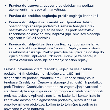
Pravica do ugovora:
ugovor proti obdelavi na podlagi
utemeljenih interesov ali marketinga.
Pravica do preklica soglasja:
preklic soglasja kadar koli.
Pravica do izključitve iz analitike:
Uporabniki lahko
onemogočijo zbiranje podatkov Firebase Analytics prek
nastavitev Aplikacije (če so na voljo) ali prek nastavitev
zasebnosti/oglasov na svoji napravi (npr. omejitev sledenja
oglasom v iOS ali Android).
Pravica do izključitve Session Replay:
uporabniki lahko
kadar koli izklopijo Amplitude Session Replay v nastavitvah
zasebnosti Aplikacije. Preklic privolitve ne vpliva na dostop do
ključnih funkcij Aplikacije. Izključitev učinkuje za naprej in
ustavi vsakršno nadaljnje snemanje session replay.
Pravice, navedene v tem razdelku, veljajo za vse osebne
podatke, ki jih obdelujemo, vključno z analitičnimi in
diagnostičnimi podatki, zbranimi prek Firebase Analytics in
Firebase Crashlytics. Čeprav je zbiranje diagnostičnih podatkov
prek Firebase Crashlytics potrebno za zagotavljanje varnosti in
stabilnosti Aplikacije in ga ni vedno mogoče v celoti onemogočiti
prek nastavitev v Aplikaciji, nas lahko kadar koli kontaktirate in
zahtevate dostop do diagnostičnih podatkov, njihov izbris ali
omejitev njihove obdelave, kolikor je to tehnično izvedljivo in
povezano z vašo napravo.