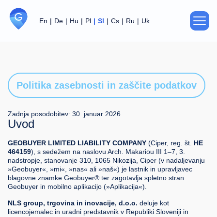
En
De
Hu
Pl
Sl
Cs
Ru
Uk
O nas
Politika zasebnosti
Politika zasebnosti in zaščite podatkov
Pogodba
Zadnja posodobitev: 30. januar 2026
Uvod
Podpora
GEOBUYER LIMITED LIABILITY COMPANY
(Ciper, reg. št.
HE
464159
), s sedežem na naslovu Arch. Makariou III 1–7, 3.
nadstropje, stanovanje 310, 1065 Nikozija, Ciper (v nadaljevanju
Za partnerje
»Geobuyer«, »mi«, »nas« ali »naš«) je lastnik in upravljavec
blagovne znamke Geobuyer® ter zagotavlja spletno stran
Geobuyer in mobilno aplikacijo (»Aplikacija«).
Stiki
NLS group, trgovina in inovacije, d.o.o.
deluje kot
licencojemalec in uradni predstavnik v Republiki Sloveniji in