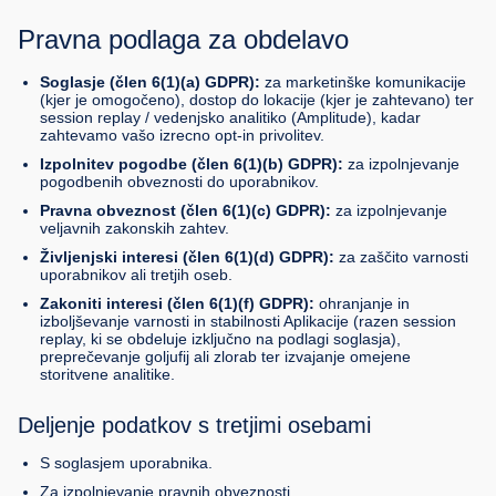
Pravna podlaga za obdelavo
Soglasje (člen 6(1)(a) GDPR):
za marketinške komunikacije
(kjer je omogočeno), dostop do lokacije (kjer je zahtevano) ter
session replay / vedenjsko analitiko (Amplitude), kadar
zahtevamo vašo izrecno opt-in privolitev.
Izpolnitev pogodbe (člen 6(1)(b) GDPR):
za izpolnjevanje
pogodbenih obveznosti do uporabnikov.
Pravna obveznost (člen 6(1)(c) GDPR):
za izpolnjevanje
veljavnih zakonskih zahtev.
Življenjski interesi (člen 6(1)(d) GDPR):
za zaščito varnosti
uporabnikov ali tretjih oseb.
Zakoniti interesi (člen 6(1)(f) GDPR):
ohranjanje in
izboljševanje varnosti in stabilnosti Aplikacije (razen session
replay, ki se obdeluje izključno na podlagi soglasja),
preprečevanje goljufij ali zlorab ter izvajanje omejene
storitvene analitike.
Deljenje podatkov s tretjimi osebami
S soglasjem uporabnika.
Za izpolnjevanje pravnih obveznosti.