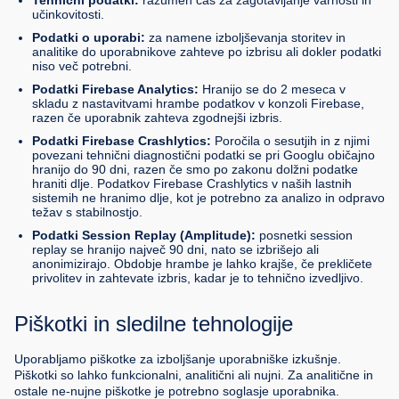
Tehnični podatki:
razumen čas za zagotavljanje varnosti in
učinkovitosti.
Podatki o uporabi:
za namene izboljševanja storitev in
analitike do uporabnikove zahteve po izbrisu ali dokler podatki
niso več potrebni.
Podatki Firebase Analytics:
Hranijo se do 2 meseca v
skladu z nastavitvami hrambe podatkov v konzoli Firebase,
razen če uporabnik zahteva zgodnejši izbris.
Podatki Firebase Crashlytics:
Poročila o sesutjih in z njimi
povezani tehnični diagnostični podatki se pri Googlu običajno
hranijo do 90 dni, razen če smo po zakonu dolžni podatke
hraniti dlje. Podatkov Firebase Crashlytics v naših lastnih
sistemih ne hranimo dlje, kot je potrebno za analizo in odpravo
težav s stabilnostjo.
Podatki Session Replay (Amplitude):
posnetki session
replay se hranijo največ 90 dni, nato se izbrišejo ali
anonimizirajo. Obdobje hrambe je lahko krajše, če prekličete
privolitev in zahtevate izbris, kadar je to tehnično izvedljivo.
Piškotki in sledilne tehnologije
Uporabljamo piškotke za izboljšanje uporabniške izkušnje.
Piškotki so lahko funkcionalni, analitični ali nujni. Za analitične in
ostale ne-nujne piškotke je potrebno soglasje uporabnika.