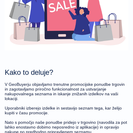
Izbriši račun
Kako to deluje?
V GeoBuyerju objavljamo trenutne promocijske ponudbe trgovin
in zagotavljamo priročno funkcionalnost za ustvarjanje
nakupovalnega seznama in iskanje znižanih izdelkov na vaši
lokaciji.
Uporabniki izberejo izdelke in sestavijo seznam tega, kar želijo
kupiti v času promocije.
Nato s pomočjo naše ponudbe pridejo v trgovino (navodila za pot
lahko enostavno dobimo neposredno iz aplikacije) in opravijo
nakupe po predhodno pripravljenem seznamu.