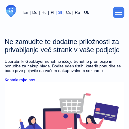
En
De
Hu
Pl
Sl
Cs
Ru
Uk
O nas
Ne zamudite te dodatne priložnosti za
Politika zasebnosti
privabljanje več strank v vaše podjetje
Uporabniki GeoBuyer nenehno iščejo trenutne promocije in
Pogodba
ponudbe za nakup blaga. Bodite eden tistih, katerih ponudbe se
bodo prve pojavile na vašem nakupovalnem seznamu.
Podpora
Kontaktirajte nas
Za partnerje
Stiki